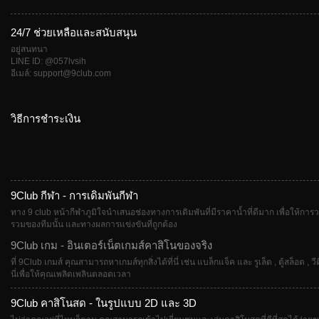
24/7 ช่วยเหลือและสนับสนุน
อยู่สนทนา
LINE ID: @057lvsih
อีเมล์: support@9club.com
วิธีการชำระเงิน
9Club กีฬา - การเดิมพันกีฬา
ทาง 9 club หน้ากีฬาภูมิใจนำเสนอช่องทางการเดิมพันที่มีราคาน้ำที่ดีมาก เพื่อให้การว
รวมของทีมนั้น และทางผลการแข่งขันที่ถูกต้อง
9Club เกม - อินเตอร์เน็ตเกมส์คาสิโนของจริง
ที่ 9Club เกมส์ คุณสามารถหาเกมส์ทุกสิ่งได้ที่นี่ เช่น แบล็กแจ็ค และ รูเล็ต , ตู้สล็อต
นี่เพื่อให้คุณเพลิดเพลินตลอดเวลา
9Club คาสิโนสด - ในรูปแบบ 2D และ 3D