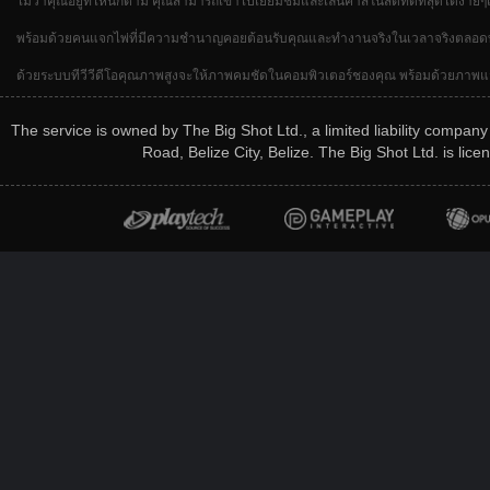
ไม่ว่าคุณอยู่ที่ไหนก็ตาม คุณสามารถเข้าไปเยี่ยมชมและเล่นคาสิโนสดที่ดีที่สุดได้ง่า
พร้อมด้วยคนแจกไพ่ที่มีความชำนาญคอยต้อนรับคุณและทำงานจริงในเวลาจริงตลอดทั้งเก
ด้วยระบบทีวีวีดีโอคุณภาพสูงจะให้ภาพคมชัดในคอมพิวเตอร์ชองคุณ พร้อมด้วยภาพแวดล้
The service is owned by The Big Shot Ltd., a limited liability compan
Road, Belize City, Belize. The Big Shot Ltd. is l