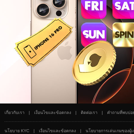
เกี่ยวกับเรา
|
เงื่อนไขและข้อตกลง
|
ติดต่อเรา
|
คำถามที่พบบ่อ
นโยบาย KYC
|
เงื่อนไขและข้อตกลง
|
นโยบายการเล่นเกมของผู้เ