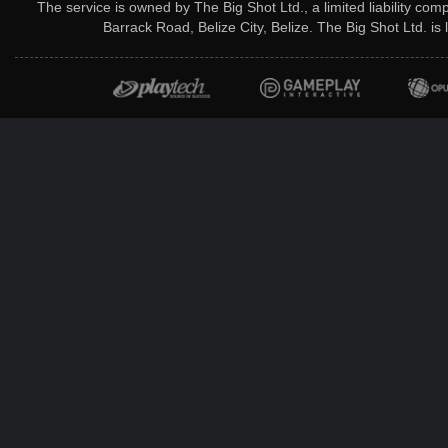
The service is owned by The Big Shot Ltd., a limited liability co
Barrack Road, Belize City, Belize. The Big Shot Ltd. i