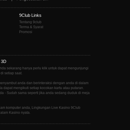
9Club Links
Tentang 9club
Terma & Syarat
Promosi
& 3D
nda sekarang hanya perlu klik untuk dapat mengunjungi
i setiap saat.
 menyambut anda dan berinteraksi dengan anda di dalam
a dapat mengikuti setiap kocokan kartu atau putaran.
oda - Sudah sama seperti jika anda sedang duduk di meja
alam komputer anda, Lingkungan Live Kasino 9Club
dalam Kasino nyata.