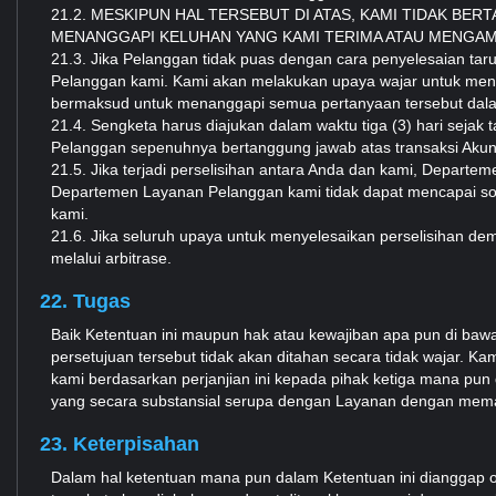
21.2. MESKIPUN HAL TERSEBUT DI ATAS, KAMI TIDAK BE
MENANGGAPI KELUHAN YANG KAMI TERIMA ATAU MENGA
21.3. Jika Pelanggan tidak puas dengan cara penyelesaian t
Pelanggan kami. Kami akan melakukan upaya wajar untuk menan
bermaksud untuk menanggapi semua pertanyaan tersebut dalam
21.4. Sengketa harus diajukan dalam waktu tiga (3) hari sejak 
Pelanggan sepenuhnya bertanggung jawab atas transaksi Aku
21.5. Jika terjadi perselisihan antara Anda dan kami, Depart
Departemen Layanan Pelanggan kami tidak dapat mencapai sol
kami.
21.6. Jika seluruh upaya untuk menyelesaikan perselisihan de
melalui arbitrase.
22. Tugas
Baik Ketentuan ini maupun hak atau kewajiban apa pun di bawah 
persetujuan tersebut tidak akan ditahan secara tidak wajar. K
kami berdasarkan perjanjian ini kepada pihak ketiga mana pu
yang secara substansial serupa dengan Layanan dengan mema
23. Keterpisahan
Dalam hal ketentuan mana pun dalam Ketentuan ini dianggap ole