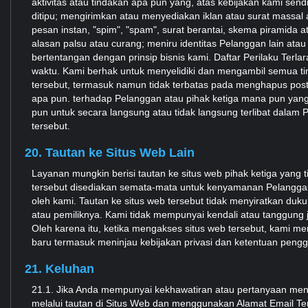
aktivitas atau tindakan apa pun yang, atas kebijakan kami sen
ditipu; mengirimkan atau menyediakan iklan atau surat massal a
pesan instan, "spim", "spam", surat berantai, skema piramida
alasan palsu atau curang; meniru identitas Pelanggan lain atau
bertentangan dengan prinsip bisnis kami. Daftar Perilaku Terla
waktu. Kami berhak untuk menyelidiki dan mengambil semua tin
tersebut, termasuk namun tidak terbatas pada menghapus pos
apa pun. terhadap Pelanggan atau pihak ketiga mana pun yang
pun untuk secara langsung atau tidak langsung terlibat dalam
tersebut.
20. Tautan ke Situs Web Lain
Layanan mungkin berisi tautan ke situs web pihak ketiga yang ti
tersebut disediakan semata-mata untuk kenyamanan Pelanggan, 
oleh kami. Tautan ke situs web tersebut tidak menyiratkan duku
atau pemiliknya. Kami tidak mempunyai kendali atau tanggung 
Oleh karena itu, ketika mengakses situs web tersebut, kami 
baru termasuk meninjau kebijakan privasi dan ketentuan pen
21. Keluhan
21.1. Jika Anda mempunyai kekhawatiran atau pertanyaan me
melalui tautan di Situs Web dan menggunakan Alamat Email T