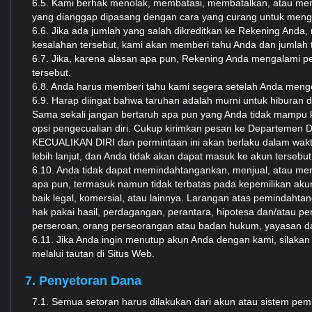
6.5. Kami berhak menolak, membatasi, membatalkan, atau mem
yang dianggap dipasang dengan cara yang curang untuk menghi
6.6. Jika ada jumlah yang salah dikreditkan ke Rekening Anda,
kesalahan tersebut, kami akan memberi tahu Anda dan jumlah t
6.7. Jika, karena alasan apa pun, Rekening Anda mengalami p
tersebut.
6.8. Anda harus memberi tahu kami segera setelah Anda men
6.9. Harap diingat bahwa taruhan adalah murni untuk hiburan 
Sama sekali jangan bertaruh apa pun yang Anda tidak mampu 
opsi pengecualian diri. Cukup kirimkan pesan ke Departemen
KECUALIKAN DIRI dan permintaan ini akan berlaku dalam waktu
lebih lanjut, dan Anda tidak akan dapat masuk ke akun tersebut
6.10. Anda tidak dapat memindahtangankan, menjual, atau men
apa pun, termasuk namun tidak terbatas pada kepemilikan aku
baik legal, komersial, atau lainnya. Larangan atas pemindaht
hak pakai hasil, perdagangan, perantara, hipotesa dan/atau p
perseroan, orang perseorangan atau badan hukum, yayasan da
6.11. Jika Anda ingin menutup akun Anda dengan kami, silaka
melalui tautan di Situs Web.
7. Penyetoran Dana
7.1. Semua setoran harus dilakukan dari akun atau sistem pemb