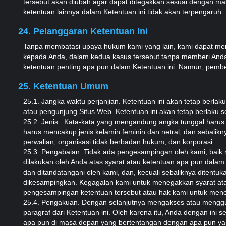
tersebut akan diubah agar dapat ditegakkan sesuai dengan mak
ketentuan lainnya dalam Ketentuan ini tidak akan terpengaruh.
24. Pelanggaran Ketentuan Ini
Tanpa membatasi upaya hukum kami yang lain, kami dapat me
kepada Anda, dalam kedua kasus tersebut tanpa memberi Anda
ketentuan penting apa pun dalam Ketentuan ini. Namun, pembe
25. Ketentuan Umum
25.1. Jangka waktu perjanjian. Ketentuan ini akan tetap be
atau pengunjung Situs Web. Ketentuan ini akan tetap berlaku 
25.2. Jenis . Kata-kata yang mengandung angka tunggal harus 
harus mencakup jenis kelamin feminin dan netral, dan sebalikny
perwalian, organisasi tidak berbadan hukum, dan korporasi.
25.3. Pengabaian. Tidak ada pengesampingan oleh kami, baik 
dilakukan oleh Anda atas syarat atau ketentuan apa pun dalam K
dan ditandatangani oleh kami, dan, kecuali sebaliknya ditentu
dikesampingkan. Kegagalan kami untuk menegakkan syarat atau
pengesampingan ketentuan tersebut atau hak kami untuk meneg
25.4. Pengakuan. Dengan selanjutnya mengakses atau mengg
paragraf dari Ketentuan ini. Oleh karena itu, Anda dengan ini 
apa pun di masa depan yang bertentangan dengan apa pun yan