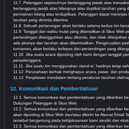
11.7. Pelanggan sepenuhnya bertanggung jawab atas transaksi Ak
bertanggung jawab atas hilangnya atau duplikat taruhan yang
permainan hilang atau terduplikasi. Pelanggan dapat meninjau 
taruhan yang diminta diterima.
11.8. Sebuah pertarungan akan berlaku selama kedua tim benar
11.9. Tanggal dan waktu mulai yang ditampilkan di Situs Web p
pertandingan ditangguhkan atau ditunda, dan tidak dilanjutkan
ada aksinya dan taruhan akan dikembalikan. Pengecualian p
turnamen, akan berlaku terlepas dari pertandingan yang ditan
11.10. Jika suatu acara diposting oleh kami dengan tanggal 
penyelenggara.
11.11. Jika suatu tim menggunakan stand-in, hasilnya tetap sa
11.12. Perusahaan berhak menghapus acara, pasar, dan produk
11.13. Penjelasan mendalam tentang peraturan taruhan ol
12. Komunikasi dan Pemberitahuan
12.1. Semua komunikasi dan pemberitahuan yang diberikan ber
Dukungan Pelanggan di Situs Web.
12.2. Semua komunikasi dan pemberitahuan yang diberikan berd
akan diposting di Situs Web dan/atau dikirim ke Alamat Email 
tersebut bergantung pada kebijaksanaan kami sendiri dan ekskl
12.3. Semua komunikasi dan pemberitahuan yang diberikan berd