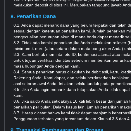
melakukan deposit di situs ini. Merupakan tanggung jawab And
8. Penarikan Dana
8.1. Anda dapat menarik dana yang belum terpakai dan telah 
sesuai dengan ketentuan penarikan kami. Jumlah penarikan mi
pengecualian penutupan akun di mana Anda dapat menarik sel
8.2. Tidak ada komisi penarikan jika Anda melakukan rollover (
minimum 4 euro (atau setara dalam mata uang akun Anda) un
8.3. Kami berhak meminta foto ID, konfirmasi alamat atau melak
untuk tujuan verifikasi identitas sebelum memberikan penarika
masa hubungan Anda dengan kami.
8.4. Semua penarikan harus dilakukan ke debit asli, kartu k
Rekening Anda. Kami dapat, dan selalu berdasarkan kebijaka
asal setoran awal Anda. Ini akan selalu tunduk pada pemerik
8.5. Jika Anda ingin menarik dana tetapi akun Anda tidak dapat
kami.
8.6. Jika saldo Anda setidaknya 10 kali lebih besar dari jumla
penarikan per bulan. Dalam kasus lain, jumlah penarikan mak
8.7. Harap dicatat bahwa kami tidak dapat menjamin keberhas
Penggunaan terbatas yang tercantum dalam Klausul 3.3 dan 4.
9. Transaksi Pembayaran dan Proses