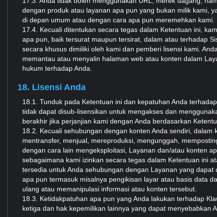
17.3. Anda tidak boleh menggunakan URL, merek dagang, nam
dengan produk atau layanan apa pun yang bukan milik kami, 
di depan umum atau dengan cara apa pun meremehkan kami.
17.4. Kecuali ditentukan secara tegas dalam Ketentuan ini, kam
apa pun, baik tersurat maupun tersirat, dalam atau terhadap S
secara khusus dimiliki oleh kami dan pemberi lisensi kami. A
memantau atau menyalin halaman web atau konten dalam Laya
hukum terhadap Anda.
18. Lisensi Anda
18.1. Tunduk pada Ketentuan ini dan kepatuhan Anda terhadapn
tidak dapat disub-lisensikan untuk mengakses dan menggunaka
berakhir jika perjanjian kami dengan Anda berdasarkan Ketentua
18.2. Kecuali sehubungan dengan konten Anda sendiri, dalam 
mentransfer, menjual, mereproduksi, mengunggah, memposting
dengan cara lain mengeksploitasi, Layanan dan/atau konten ap
sebagaimana kami izinkan secara tegas dalam Ketentuan ini at
tersedia untuk Anda sehubungan dengan Layanan yang dapat di
apa pun termasuk misalnya pengikisan layar atau basis data 
ulang atau memanipulasi informasi atau konten tersebut.
18.3. Ketidakpatuhan apa pun yang Anda lakukan terhadap Klau
ketiga dan hak kepemilikan lainnya yang dapat menyebabkan A