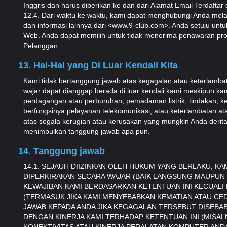
Inggris dan harus diberikan ke dan dari Alamat Email Terdaftar
12.4. Dari waktu ke waktu, kami dapat menghubungi Anda mela
dan informasi lainnya dari <www.9-club.com>. Anda setuju untu
Web. Anda dapat memilih untuk tidak menerima penawaran pro
Pelanggan.
13. Hal-Hal yang Di Luar Kendali Kita
Kami tidak bertanggung jawab atas kegagalan atau keterlamb
wajar dapat dianggap berada di luar kendali kami meskipun kam
perdagangan atau perburuhan; pemadaman listrik; tindakan, ke
berfungsinya pelayanan telekomunikasi; atau keterlambatan at
atas segala kerugian atau kerusakan yang mungkin Anda derit
menimbulkan tanggung jawab apa pun.
14. Tanggung jawab
14.1. SEJAUH DIIZINKAN OLEH HUKUM YANG BERLAKU, K
DIPERKIRAKAN SECARA WAJAR (BAIK LANGSUNG MAUPUN 
KEWAJIBAN KAMI BERDASARKAN KETENTUAN INI KECUALI
(TERMASUK JIKA KAMI MENYEBABKAN KEMATIAN ATAU CED
JAWAB KEPADA ANDA JIKA KEGAGALAN TERSEBUT DISEBABKA
DENGAN KINERJA KAMI TERHADAP KETENTUAN INI (MISAL