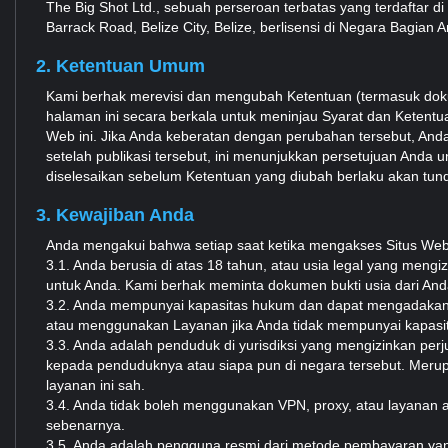
The Big Shot Ltd., sebuah perseroan terbatas yang terdaftar d
Barrack Road, Belize City, Belize, berlisensi di Negara Bagia
2. Ketentuan Umum
Kami berhak merevisi dan mengubah Ketentuan (termasuk doku
halaman ini secara berkala untuk meninjau Syarat dan Ketentua
Web ini. Jika Anda keberatan dengan perubahan tersebut, An
setelah publikasi tersebut, ini menunjukkan persetujuan Anda 
diselesaikan sebelum Ketentuan yang diubah berlaku akan tu
3. Kewajiban Anda
Anda mengakui bahwa setiap saat ketika mengakses Situs W
3.1. Anda berusia di atas 18 tahun, atau usia legal yang mengi
untuk Anda. Kami berhak meminta dokumen bukti usia dari And
3.2. Anda mempunyai kapasitas hukum dan dapat mengadakan 
atau menggunakan Layanan jika Anda tidak mempunyai kapasi
3.3. Anda adalah penduduk di yurisdiksi yang mengizinkan pe
kepada penduduknya atau siapa pun di negara tersebut. Me
layanan ini sah.
3.4. Anda tidak boleh menggunakan VPN, proxy, atau layanan a
sebenarnya.
3.5. Anda adalah pengguna resmi dari metode pembayaran ya