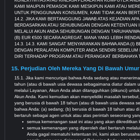
KONEKTIVITAS ATAU KINERJA PERALATAN KOMPUTER ANDA); 
KAMI MAUPUN PEMASOK KAMI MESKIPUN KAMI ATAU MERE
UNTUK PENGGUNAAN KONSUMEN, KAMI TIDAK AKAN BERT
14.2. JIKA KAMI BERTANGGUNG JAWAB ATAS KEJADIAN AP
BERDASARKAN ATAU SEHUBUNGAN DENGAN KETENTUAN INI 
MELALUI AKUN ANDA SEHUBUNGAN DENGAN TARUHAN/WAG
(B) EUR €500 SECARA AGREGAT, MANA YANG LEBIH RENDA
14.3. 14.3. KAMI SANGAT MENYARANKAN BAHWA ANDA (I)
DENGAN PERALATAN KOMPUTER ANDA SENDIRI SEBELUM 
DIRI TERHADAP PROGRAM ATAU PERANGKAT BERBAHAYA T
15. Perjudian Oleh Mereka Yang Di Bawah Umur
15.1. Jika kami mencurigai bahwa Anda sedang atau menerima 
tahun (atau di bawah usia dewasa sebagaimana diatur dalam 
melalui Layanan, Akun Anda akan ditangguhkan (dikunci) untu
Akun Anda. Kami kemudian akan menyelidiki masalah tersebut,
yang berusia di bawah 18 tahun (atau di bawah usia dewasa se
bahwa Anda: (a) sedang; (b) berusia di bawah 18 tahun atau d
bertaruh sebagai agen untuk atau atas perintah seseorang yan
semua kemenangan saat ini atau yang akan dikreditkan 
semua kemenangan yang diperoleh dari bertaruh melalui
Anda gagal mematuhi ketentuan ini, kami akan berusaha