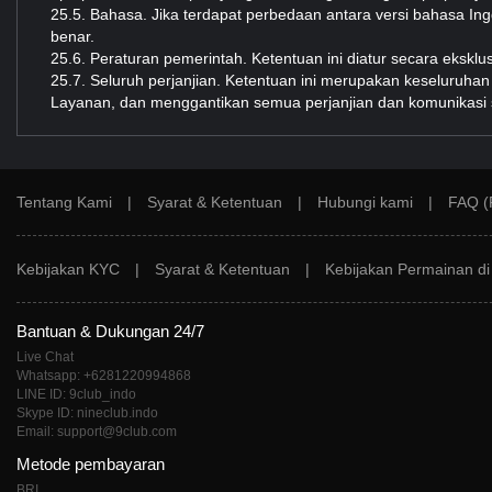
25.5. Bahasa. Jika terdapat perbedaan antara versi bahasa Ingg
benar.
25.6. Peraturan pemerintah. Ketentuan ini diatur secara ekskl
25.7. Seluruh perjanjian. Ketentuan ini merupakan keseluruh
Layanan, dan menggantikan semua perjanjian dan komunikasi se
Tentang Kami
|
Syarat & Ketentuan
|
Hubungi kami
|
FAQ (
Kebijakan KYC
|
Syarat & Ketentuan
|
Kebijakan Permainan d
Bantuan & Dukungan 24/7
Live Chat
Whatsapp: +6281220994868
LINE ID: 9club_indo
Skype ID: nineclub.indo
Email: support@9club.com
Metode pembayaran
BRI