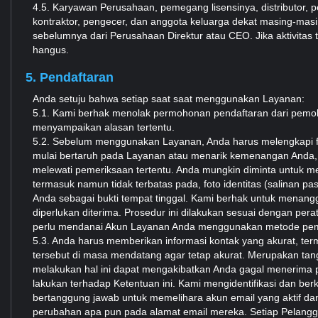
4.5. Karyawan Perusahaan, pemegang lisensinya, distributor, p
kontraktor, pengecer, dan anggota keluarga dekat masing-m
sebelumnya dari Perusahaan Direktur atau CEO. Jika aktivita
hangus.
5. Pendaftaran
Anda setuju bahwa setiap saat saat menggunakan Layanan:
5.1. Kami berhak menolak permohonan pendaftaran dari pemoh
menyampaikan alasan tertentu.
5.2. Sebelum menggunakan Layanan, Anda harus melengkapi fo
mulai bertaruh pada Layanan atau menarik kemenangan Anda, 
melewati pemeriksaan tertentu. Anda mungkin diminta untuk mem
termasuk namun tidak terbatas pada, foto identitas (salinan p
Anda sebagai bukti tempat tinggal. Kami berhak untuk menan
diperlukan diterima. Prosedur ini dilakukan sesuai dengan per
perlu mendanai Akun Layanan Anda menggunakan metode pemb
5.3. Anda harus memberikan informasi kontak yang akurat, term
tersebut di masa mendatang agar tetap akurat. Merupakan tan
melakukan hal ini dapat mengakibatkan Anda gagal menerima p
lakukan terhadap Ketentuan ini. Kami mengidentifikasi dan be
bertanggung jawab untuk memelihara akun email yang aktif d
perubahan apa pun pada alamat email mereka. Setiap Pelangg