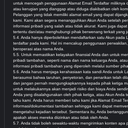
untuk mencegah penggunaan Alamat Email Terdaftar miliknya o
atau kerugian yang dianggap atau diduga diakibatkan oleh ko
Pelanggan yang tidak memiliki alamat email yang dapat dijan
kami. Kami akan segera menangguhkan Akun Anda setelah pemb
informasi pribadi yang salah atau tidak akurat. Kami juga da
tertentu dan/atau menghubungi pihak berwenang terkait yang 
5.4. Anda hanya diperbolehkan mendaftarkan satu Akun pada La
terdaftar pada kami. Hal ini mencakup penggunaan perwakilan, k
beroperasi atas nama Anda.
5.5. Untuk memastikan kelayakan finansial Anda dan untuk me
pribadi tambahan, seperti nama dan nama keluarga Anda, atau
informasi pribadi tambahan yang diperoleh melalui sumber pih
5.6. Anda harus menjaga kerahasiaan kata sandi Anda untuk La
berasumsi bahwa taruhan, penyetoran, dan penarikan telah di
dan jangan pernah mengungkapkannya kepada pihak ketiga ma
untuk melakukannya akan menjadi risiko dan biaya Anda sendiri
Anda yang disalahgunakan oleh pihak ketiga, atau Akun Anda te
tahu kami. Anda harus memberi tahu kami jika Alamat Email T
informasi/dokumentasi tambahan sehingga kami dapat memveri
mengetahui kejadian tersebut. Sementara itu, Anda bertanggung
apakah akses mereka diizinkan atau tidak oleh Anda.
5.7. Anda tidak boleh sewaktu-waktu mengirimkan konten apa p