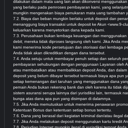
dilakukan dalam mata uang lain akan dikonversi menggunakan nil
yang berlaku pada pemroses pembayaran kami, yang selanjutn
mungkin mengenakan biaya penukaran mata uang tambahan yan
7.2. Biaya dan beban mungkin berlaku untuk deposit dan pena
menanggung biaya transaksi untuk deposit ke Akun <www.9-cl
keluarkan karena menyetorkan dana kepada kami.
7.3. Perusahaan bukan lembaga keuangan dan menggunakan pe
debit; mereka tidak diproses langsung oleh kami. Jika Anda men
kami menerima kode persetujuan dan otorisasi dari lembaga pe
Anda tidak akan dikreditkan dengan dana tersebut.
7.4. Anda setuju untuk membayar penuh setiap dan seluruh p
pembayaran sehubungan dengan penggunaan Layanan oleh Anda
atau membatalkan atau membalikkan deposit Anda, dan dalam
deposit yang belum dibayar tersebut termasuk biaya apa pun 
setiap kemenangan dari taruhan yang menggunakan dana yang
pemain Anda bukan rekening bank dan oleh karena itu tidak dij
sistem asuransi serupa lainnya dari yurisdiksi lain, termasuk na
bunga atas dana apa pun yang disimpan di dalamnya.
7.5. Jika Anda memutuskan untuk menerima penawaran promos
Ketentuan Bonus dan ketentuan setiap bonus tertentu.
7.6. Dana yang berasal dari kegiatan kriminal dan/atau ilegal da
7.7. Jika Anda melakukan deposit menggunakan kartu kredit An
7.8. Perjudian Internet mungkin ilegal di yurisdiksi tempat A