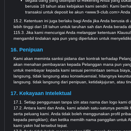
segala uang yang disimpan di Rekening Anda yang bu
berusia 18 tahun atas kebijakan kami sendiri. Kami ber
transaksi untuk deposit ke akun <www.9-club.com> Anda
15.2. Ketentuan ini juga berlaku bagi Anda jika Anda berusia 
lebih tinggi dari 18 tahun untuk taruhan sah dan Anda berada d
115.3. Jika kami mencurigai Anda melanggar ketentuan Klausu
mengambil tindakan apa pun yang diperlukan untuk menyelidik
16. Penipuan
Kami akan meminta sanksi pidana dan kontrak terhadap Pelangg
akan menahan pembayaran kepada Pelanggan mana pun yang me
untuk membayar kepada kami sesuai permintaan semua biaya, ta
langsung, tidak langsung atau konsekuensial, hilangnya keuntun
langsung. tidak langsung dari penipuan, ketidakjujuran, atau t
17. Kekayaan Intelektual
17.1. Setiap penggunaan tanpa izin atas nama dan logo kami
17.2. Antara kami dan Anda, kami adalah satu-satunya pemilik 
serta peluang kami. Anda tidak boleh menggunakan profil prib
kepada pengiklan); dan ketika memilih nama panggilan untuk 
kami yakin hal tersebut tepat.