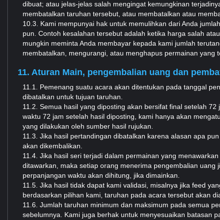
dibuat; atau jelas-jelas salah mengingat kemungkinan terjadin
membatalkan taruhan tersebut, atau membatalkan atau membatal
10.3. Kami mempunyai hak untuk memulihkan dari Anda jumla
pun. Contoh kesalahan tersebut adalah ketika harga salah atau
mungkin meminta Anda membayar kepada kami jumlah terutang t
membatalkan, mengurangi, atau menghapus permainan yang ter
11. Aturan Main, pengembalian uang dan pemba
11.1. Pemenang suatu acara akan ditentukan pada tanggal pen
dibatalkan untuk tujuan taruhan.
11.2. Semua hasil yang diposting akan bersifat final setelah 7
waktu 72 jam setelah hasil diposting, kami hanya akan mengat
yang dilakukan oleh sumber hasil rujukan.
11.3. Jika hasil pertandingan dibatalkan karena alasan apa 
akan dikembalikan.
11.4. Jika hasil seri terjadi dalam permainan yang menawarkan 
ditawarkan, maka setiap orang menerima pengembalian uang jika
perpanjangan waktu akan dihitung, jika dimainkan.
11.5. Jika hasil tidak dapat kami validasi, misalnya jika feed 
berdasarkan pilihan kami, taruhan pada acara tersebut akan d
11.6. Jumlah taruhan minimum dan maksimum pada semua perta
sebelumnya. Kami juga berhak untuk menyesuaikan batasan pa