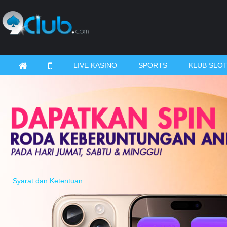
LIVE KASINO
SPORTS
KLUB SLO
Syarat dan Ketentuan